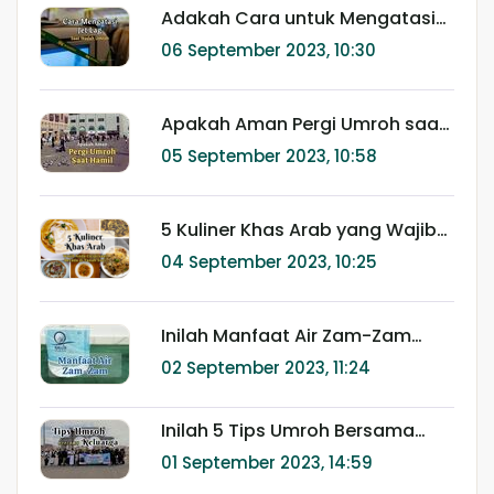
Adakah Cara untuk Mengatasi
Jet Lag saat Ibadah Umroh?
06 September 2023, 10:30
Simak Penjelasannya Disini!
Apakah Aman Pergi Umroh saat
Hamil? Simak Penjelasannya
05 September 2023, 10:58
Disini!
5 Kuliner Khas Arab yang Wajib
Anda Cicipi saat Berada di
04 September 2023, 10:25
Tanah Suci
Inilah Manfaat Air Zam-Zam
yang Bisa Didapatkan saat
02 September 2023, 11:24
Meminumnya Ketika Ibadah Haji
dan Umroh
Inilah 5 Tips Umroh Bersama
Keluarga yang Perlu Anda
01 September 2023, 14:59
Ketahui Sebelum