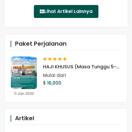
Lihat Artikel Lainnya
Paket Perjalanan
HAJI KHUSUS (Masa Tunggu 5-7
Tahun) Kuota Kemenag
Mulai dari
Indonesia
$ 16,000
11 Jan 2033
Artikel